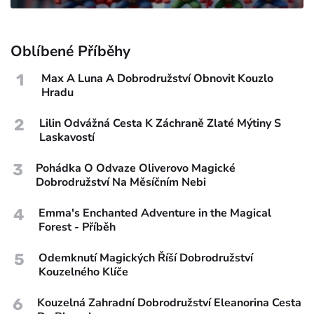
Oblíbené Příběhy
1
Max A Luna A Dobrodružství Obnovit Kouzlo
Hradu
2
Lilin Odvážná Cesta K Záchraně Zlaté Mýtiny S
Laskavostí
3
Pohádka O Odvaze Oliverovo Magické
Dobrodružství Na Měsíčním Nebi
4
Emma's Enchanted Adventure in the Magical
Forest - Příběh
5
Odemknutí Magických Říší Dobrodružství
Kouzelného Klíče
6
Kouzelná Zahradní Dobrodružství Eleanorina Cesta