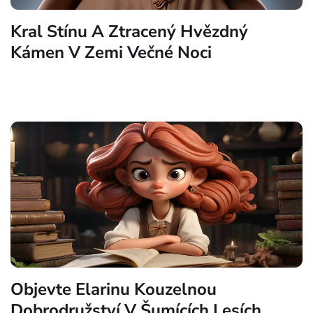
Kral Stínu A Ztracený Hvězdný
Kámen V Zemi Večné Noci
Objevte Elarinu Kouzelnou
Dobrodružství V Šumících Lesích.