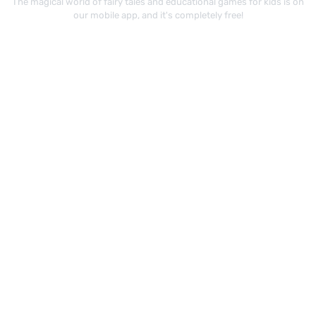
The magical world of fairy tales and educational games for kids is on
our mobile app, and it's completely free!