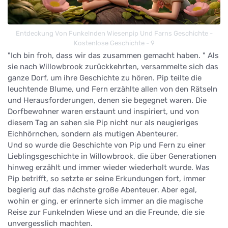
Entdeckung Von Funkelnden Wiesenpip Und Farns Geschichte -
Kostenlose Geschichte - 9
"Ich bin froh, dass wir das zusammen gemacht haben. " Als
sie nach Willowbrook zurückkehrten, versammelte sich das
ganze Dorf, um ihre Geschichte zu hören. Pip teilte die
leuchtende Blume, und Fern erzählte allen von den Rätseln
und Herausforderungen, denen sie begegnet waren. Die
Dorfbewohner waren erstaunt und inspiriert, und von
diesem Tag an sahen sie Pip nicht nur als neugieriges
Eichhörnchen, sondern als mutigen Abenteurer.
Und so wurde die Geschichte von Pip und Fern zu einer
Lieblingsgeschichte in Willowbrook, die über Generationen
hinweg erzählt und immer wieder wiederholt wurde. Was
Pip betrifft, so setzte er seine Erkundungen fort, immer
begierig auf das nächste große Abenteuer. Aber egal,
wohin er ging, er erinnerte sich immer an die magische
Reise zur Funkelnden Wiese und an die Freunde, die sie
unvergesslich machten.