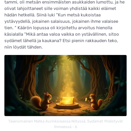
tammi, oli metsän ensimmäisten asukkaiden lumottu, ja he
olivat lahjoittaneet sille voiman yhdistää kaikki eläimet
hädän hetkellä. Siinä luki "Kun metsä kukoistaa
ystävyydellä, jokainen salaisuus, jokainen ihme valaisee
tien. " Käärön lopussa oli kirjoitettu arvoitus hienolla
käsialalla "Mikä antaa valoa vaikka on ystävällinen, sitoo
sydämet lähellä ja kaukana? Etsi pienin rakkauden teko,
niin löydät tähden.
Taianomainen Matka Aurinkoisessa Niityssä, Sydämet Yhdistyvät
Ihmeessä - 6