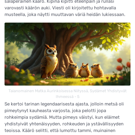
salaperäinen käärö. Kipinä kipitti eteenpäin ja rullasi
varovasti käärön auki. Viesti oli kirjoitettu hohtavalla
musteella, joka näytti muuttavan väriä heidän lukiessaan.
Taianomainen Matka Aurinkoisessa Niityssä, Sydämet Yhdistyvät
Ihmeessä - 5
Se kertoi tarinan legendaarisesta ajasta, jolloin metsä oli
pimeytynyt kauheasta varjosta, joka pelotti jopa
rohkeimpia sydämiä. Mutta pimeys väistyi, kun eläimet
yhdistyivät yhtenäisyyden, rohkeuden ja ystävällisyyden
teoissa. Käärö selitti, että lumottu tammi, muinainen