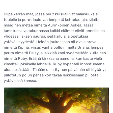
Olipa kerran maa, jossa puut kuiskailivat salaisuuksia
tuulelle ja purot lauloivat lempeitä kehtolauluja, sijaitsi
maaginen metsä nimeltä Aurinkoinen Aukea. Tässä
lumotussa valtakunnassa kaikki eläimet elivät onnellisina
yhdessä, jakaen naurua, seikkailuja ja opetuksia
ystävällisyydestä. Heidän joukossaan oli ovela orava
nimeltä Kipinä, viisas vanha pöllö nimeltä Oriana, lempeä
peura nimeltä Daisy ja leikkisä kani sydämeltään kultainen
nimeltä Ruby. Eräänä kirkkaana aamuna, kun kaste vielä
kimalteli jokaisella lehdellä, Ruby hypähteli innostuneena
ulos pesästään. Tänään oli erityinen päivä hän oli löytänyt
piilotetun polun pensaikon takaa leikkiessään piilosta
ystäviensä kanssa.