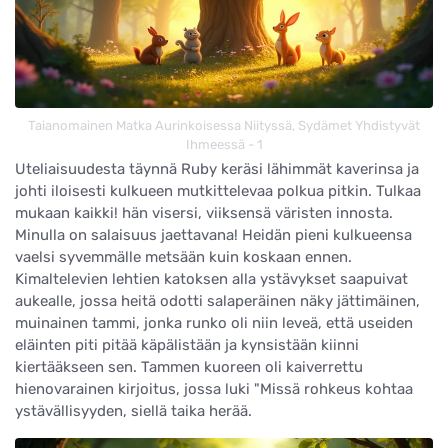
Taianomainen Matka Aurinkoisessa Niityssä, Sydämet Yhdistyvät
Ihmeessä - 1
Uteliaisuudesta täynnä Ruby keräsi lähimmät kaverinsa ja
johti iloisesti kulkueen mutkittelevaa polkua pitkin. Tulkaa
mukaan kaikki! hän visersi, viiksensä väristen innosta.
Minulla on salaisuus jaettavana! Heidän pieni kulkueensa
vaelsi syvemmälle metsään kuin koskaan ennen.
Kimaltelevien lehtien katoksen alla ystävykset saapuivat
aukealle, jossa heitä odotti salaperäinen näky jättimäinen,
muinainen tammi, jonka runko oli niin leveä, että useiden
eläinten piti pitää käpälistään ja kynsistään kiinni
kiertääkseen sen. Tammen kuoreen oli kaiverrettu
hienovarainen kirjoitus, jossa luki "Missä rohkeus kohtaa
ystävällisyyden, siellä taika herää.