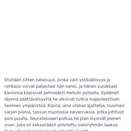
Etsitään sitten salaisuus, jonka vain ystävällisyys ja
rohkeus voivat paljastaa! hän sanoi, ja hänen sulokkaat
kavionsa kopisivat pehmeästi metsän pohjalla. Sydämet
täynnä päättäväisyyttä he alkoivat tutkia majesteettisen
tammen ympäristöä. Kipinä, aina utelias ajattelija, huomasi
sarjan pieniä, tassun muotoisia kaiverruksia, jotka johtivat
pois puulta. Seuratessaan polkua he pian löysivät pienen
oven, joka oli kekseliäästi piilotettu sieniryhmän taakse.