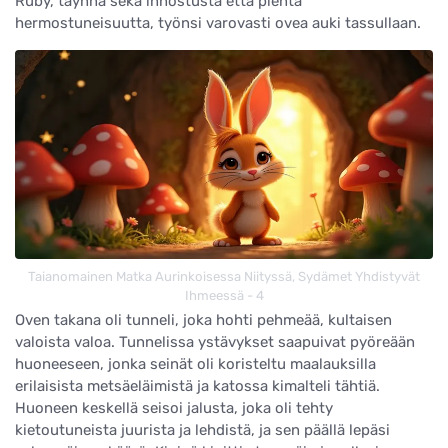
Ruby, täynnä sekä innostusta että pientä
hermostuneisuutta, työnsi varovasti ovea auki tassullaan.
Taianomainen Matka Aurinkoisessa Niityssä, Sydämet Yhdistyvät
Ihmeessä - 4
Oven takana oli tunneli, joka hohti pehmeää, kultaisen
valoista valoa. Tunnelissa ystävykset saapuivat pyöreään
huoneeseen, jonka seinät oli koristeltu maalauksilla
erilaisista metsäeläimistä ja katossa kimalteli tähtiä.
Huoneen keskellä seisoi jalusta, joka oli tehty
kietoutuneista juurista ja lehdistä, ja sen päällä lepäsi