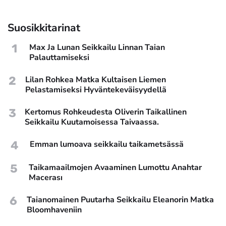
Suosikkitarinat
1
Max Ja Lunan Seikkailu Linnan Taian
Palauttamiseksi
2
Lilan Rohkea Matka Kultaisen Liemen
Pelastamiseksi Hyväntekeväisyydellä
3
Kertomus Rohkeudesta Oliverin Taikallinen
Seikkailu Kuutamoisessa Taivaassa.
4
Emman lumoava seikkailu taikametsässä
5
Taikamaailmojen Avaaminen Lumottu Anahtar
Macerası
6
Taianomainen Puutarha Seikkailu Eleanorin Matka
Bloomhaveniin