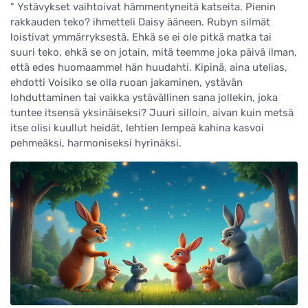
" Ystävykset vaihtoivat hämmentyneitä katseita. Pienin
rakkauden teko? ihmetteli Daisy ääneen. Rubyn silmät
loistivat ymmärryksestä. Ehkä se ei ole pitkä matka tai
suuri teko, ehkä se on jotain, mitä teemme joka päivä ilman,
että edes huomaamme! hän huudahti. Kipinä, aina utelias,
ehdotti Voisiko se olla ruoan jakaminen, ystävän
lohduttaminen tai vaikka ystävällinen sana jollekin, joka
tuntee itsensä yksinäiseksi? Juuri silloin, aivan kuin metsä
itse olisi kuullut heidät, lehtien lempeä kahina kasvoi
pehmeäksi, harmoniseksi hyrinäksi.