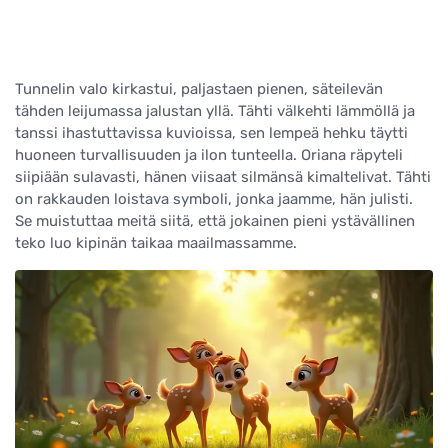
Tunnelin valo kirkastui, paljastaen pienen, säteilevän
tähden leijumassa jalustan yllä. Tähti välkehti lämmöllä ja
tanssi ihastuttavissa kuvioissa, sen lempeä hehku täytti
huoneen turvallisuuden ja ilon tunteella. Oriana räpyteli
siipiään sulavasti, hänen viisaat silmänsä kimaltelivat. Tähti
on rakkauden loistava symboli, jonka jaamme, hän julisti.
Se muistuttaa meitä siitä, että jokainen pieni ystävällinen
teko luo kipinän taikaa maailmassamme.