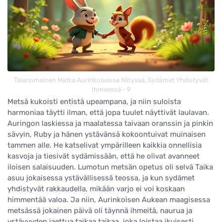
Taianomainen Matka Aurinkoisessa Niityssä, Sydämet Yhdistyvät
Ihmeessä - 9
Metsä kukoisti entistä upeampana, ja niin suloista
harmoniaa täytti ilman, että jopa tuulet näyttivät laulavan.
Auringon laskiessa ja maalatessa taivaan oranssin ja pinkin
sävyin, Ruby ja hänen ystävänsä kokoontuivat muinaisen
tammen alle. He katselivat ympärilleen kaikkia onnellisia
kasvoja ja tiesivät sydämissään, että he olivat avanneet
iloisen salaisuuden. Lumotun metsän opetus oli selvä Taika
asuu jokaisessa ystävällisessä teossa, ja kun sydämet
yhdistyvät rakkaudella, mikään varjo ei voi koskaan
himmentää valoa. Ja niin, Aurinkoisen Aukean maagisessa
metsässä jokainen päivä oli täynnä ihmeitä, naurua ja
ystävyyden jaettua taikaa taikaa, joka loistaa ikuisesti.