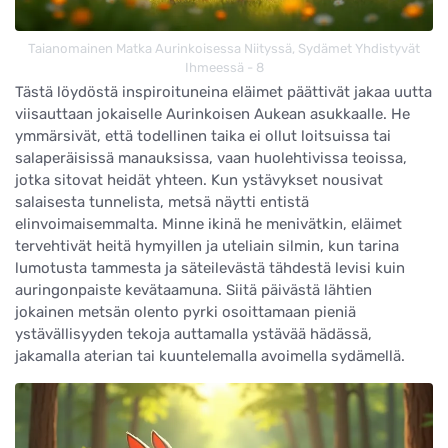
Taianomainen Matka Aurinkoisessa Niityssä, Sydämet Yhdistyvät
Ihmeessä - 8
Tästä löydöstä inspiroituneina eläimet päättivät jakaa uutta
viisauttaan jokaiselle Aurinkoisen Aukean asukkaalle. He
ymmärsivät, että todellinen taika ei ollut loitsuissa tai
salaperäisissä manauksissa, vaan huolehtivissa teoissa,
jotka sitovat heidät yhteen. Kun ystävykset nousivat
salaisesta tunnelista, metsä näytti entistä
elinvoimaisemmalta. Minne ikinä he menivätkin, eläimet
tervehtivät heitä hymyillen ja uteliain silmin, kun tarina
lumotusta tammesta ja säteilevästä tähdestä levisi kuin
auringonpaiste kevätaamuna. Siitä päivästä lähtien
jokainen metsän olento pyrki osoittamaan pieniä
ystävällisyyden tekoja auttamalla ystävää hädässä,
jakamalla aterian tai kuuntelemalla avoimella sydämellä.