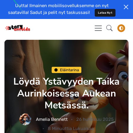
Uutta! Ilmainen mobiilisovelluksemme on nyt
saatavilla! Sadut ja pelit nyt taskussasi!
Lataa Nyt
Eläintarina
Löydä Ystävyyden Taika
Aurinkoisessa Aukean
Metsässä.
Amelia Bennett
26 huhtikuu 2025
8 Minuuttia Lukuaikaa