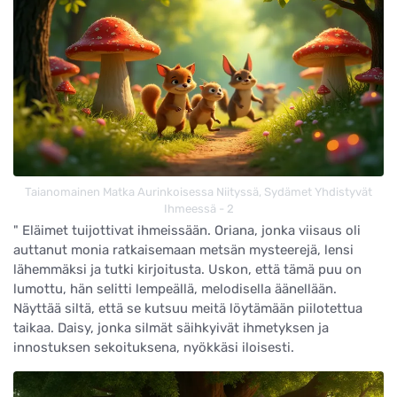
Taianomainen Matka Aurinkoisessa Niityssä, Sydämet Yhdistyvät
Ihmeessä - 2
" Eläimet tuijottivat ihmeissään. Oriana, jonka viisaus oli
auttanut monia ratkaisemaan metsän mysteerejä, lensi
lähemmäksi ja tutki kirjoitusta. Uskon, että tämä puu on
lumottu, hän selitti lempeällä, melodisella äänellään.
Näyttää siltä, että se kutsuu meitä löytämään piilotettua
taikaa. Daisy, jonka silmät säihkyivät ihmetyksen ja
innostuksen sekoituksena, nyökkäsi iloisesti.