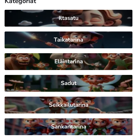
Kategoriat
Iltasatu
Taikatarina
Eläintarina
Sadut
Seikkailutarina
Sankaritarina