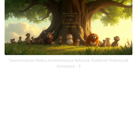
Taianomainen Matka Aurinkoisessa Niityssä, Sydämet Yhdistyvät
Ihmeessä - 3