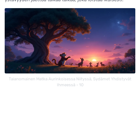
Taianomainen Matka Aurinkoisessa Niityssä, Sydämet Yhdistyvät
Ihmeessä - 10