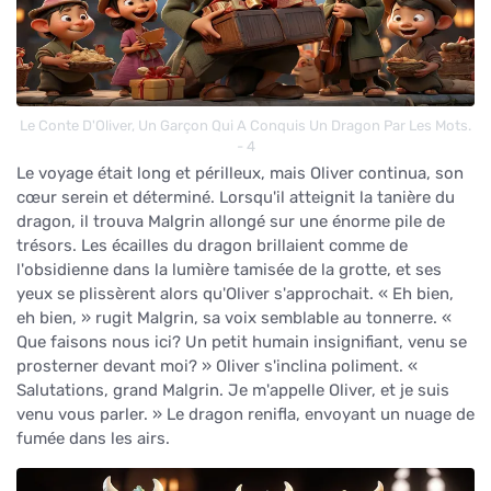
Le Conte D'Oliver, Un Garçon Qui A Conquis Un Dragon Par Les Mots.
- 4
Le voyage était long et périlleux, mais Oliver continua, son
cœur serein et déterminé. Lorsqu'il atteignit la tanière du
dragon, il trouva Malgrin allongé sur une énorme pile de
trésors. Les écailles du dragon brillaient comme de
l'obsidienne dans la lumière tamisée de la grotte, et ses
yeux se plissèrent alors qu'Oliver s'approchait. « Eh bien,
eh bien, » rugit Malgrin, sa voix semblable au tonnerre. «
Que faisons nous ici? Un petit humain insignifiant, venu se
prosterner devant moi? » Oliver s'inclina poliment. «
Salutations, grand Malgrin. Je m'appelle Oliver, et je suis
venu vous parler. » Le dragon renifla, envoyant un nuage de
fumée dans les airs.