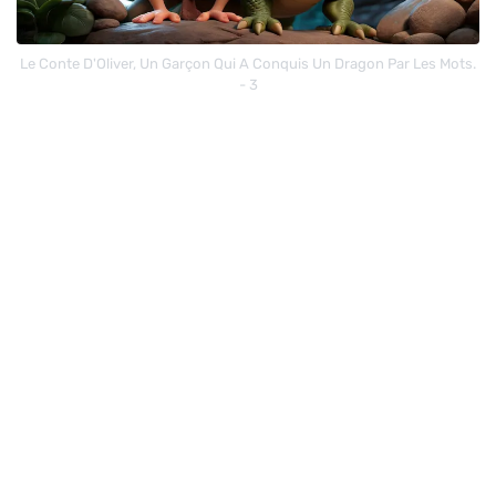
Le Conte D'Oliver, Un Garçon Qui A Conquis Un Dragon Par Les Mots.
- 3