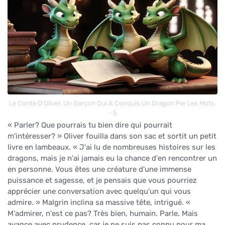
Le Conte D'Oliver, Un Garçon Qui A Conquis Un Dragon Par Les Mots.
- 5
« Parler? Que pourrais tu bien dire qui pourrait
m'intéresser? » Oliver fouilla dans son sac et sortit un petit
livre en lambeaux. « J'ai lu de nombreuses histoires sur les
dragons, mais je n'ai jamais eu la chance d'en rencontrer un
en personne. Vous êtes une créature d'une immense
puissance et sagesse, et je pensais que vous pourriez
apprécier une conversation avec quelqu'un qui vous
admire. » Malgrin inclina sa massive tête, intrigué. «
M'admirer, n'est ce pas? Très bien, humain. Parle. Mais
avance avec prudence, car je ne suis pas connu pour ma