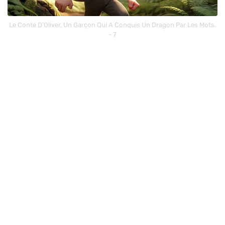
Le Conte D'Oliver, Un Garçon Qui A Conquis Un Dragon Par Les Mots.
- 7