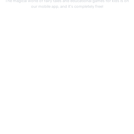
The magical world of fairy tales and educational games for kids is on
our mobile app, and it's completely free!