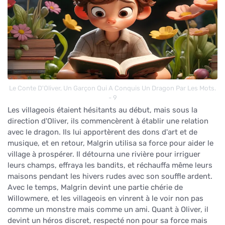
Le Conte D'Oliver, Un Garçon Qui A Conquis Un Dragon Par Les Mots.
- 9
Les villageois étaient hésitants au début, mais sous la
direction d'Oliver, ils commencèrent à établir une relation
avec le dragon. Ils lui apportèrent des dons d'art et de
musique, et en retour, Malgrin utilisa sa force pour aider le
village à prospérer. Il détourna une rivière pour irriguer
leurs champs, effraya les bandits, et réchauffa même leurs
maisons pendant les hivers rudes avec son souffle ardent.
Avec le temps, Malgrin devint une partie chérie de
Willowmere, et les villageois en vinrent à le voir non pas
comme un monstre mais comme un ami. Quant à Oliver, il
devint un héros discret, respecté non pour sa force mais