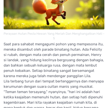
Perayaan Hutan Pesta Hewan Yang Meriah Dan Menghangatkan Hati -
5
Saat para sahabat mengagumi pohon yang mempesona itu,
mereka disambut oleh parade binatang hutan. Ada Felicity
si rubah, dengan mata cerah dan penuh permainan, Henry
si landak, yang hidung kecilnya bergoyang dengan bahagia,
dan bahkan sebuah keluarga rusa, dengan mata lembut
penuh kebaikan. Setiap binatang sangat bersemangat
karena mereka juga telah mendengar panggilan Lila.
Lila terbang turun dari tempat bertenggernya dan menyapa
kerumunan dengan suara cuitan manis yang musikal.
"Teman teman tersayang," nyanyinya, "hari ini adalah hari
ketika keajaiban memenuhi hutan, dan setiap hati dipenuhi
kegembiraan. Mari kita rayakan keajaiban rumah kita, di
mana bentuk dan warna, besar dan kecil, hidup bersama