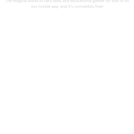
The magical world of fairy tales and educational games for kids is on
our mobile app, and it's completely free!