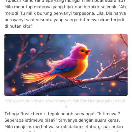
"Apakah kamu tahu apa yang mungkin membuat suara itu?"
Milo menutup matanya yang bijak dan berpikir sejenak. "Ah,
melodi itu milik burung penyanyi terpesona, Lila. Dia hanya
bernyanyi saat sesuatu yang sangat istimewa akan terjadi
di hutan kita."
Perayaan Hutan Pesta Hewan Yang Meriah Dan Menghangatkan Hati -
4
Telinga Rosie berdiri tegak penuh semangat. "Istimewa?
Seberapa istimewa bisa?" tanyanya dengan suara keras.
Milo menjelaskan bahwa sekali dalam setahun, saat bulan