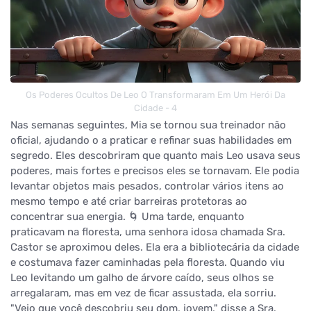
Os Poderes Ocultos De Leo O Transformaram Em Um Herói Da
Cidade - 4
Nas semanas seguintes, Mia se tornou sua treinador não
oficial, ajudando o a praticar e refinar suas habilidades em
segredo. Eles descobriram que quanto mais Leo usava seus
poderes, mais fortes e precisos eles se tornavam. Ele podia
levantar objetos mais pesados, controlar vários itens ao
mesmo tempo e até criar barreiras protetoras ao
concentrar sua energia. 🌀 Uma tarde, enquanto
praticavam na floresta, uma senhora idosa chamada Sra.
Castor se aproximou deles. Ela era a bibliotecária da cidade
e costumava fazer caminhadas pela floresta. Quando viu
Leo levitando um galho de árvore caído, seus olhos se
arregalaram, mas em vez de ficar assustada, ela sorriu.
"Vejo que você descobriu seu dom, jovem," disse a Sra.