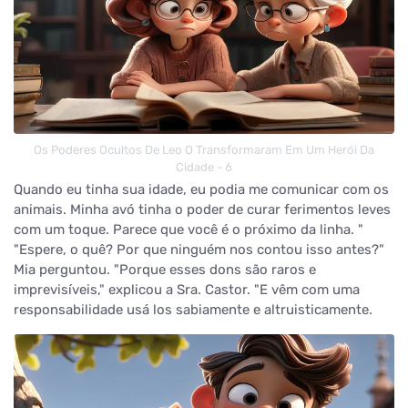
Os Poderes Ocultos De Leo O Transformaram Em Um Herói Da
Cidade - 6
Quando eu tinha sua idade, eu podia me comunicar com os
animais. Minha avó tinha o poder de curar ferimentos leves
com um toque. Parece que você é o próximo da linha. "
"Espere, o quê? Por que ninguém nos contou isso antes?"
Mia perguntou. "Porque esses dons são raros e
imprevisíveis," explicou a Sra. Castor. "E vêm com uma
responsabilidade usá los sabiamente e altruisticamente.