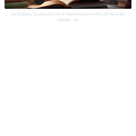
Os Poderes Ocultos De Leo O Transformaram Em Um Herói Da
Cidade - 10