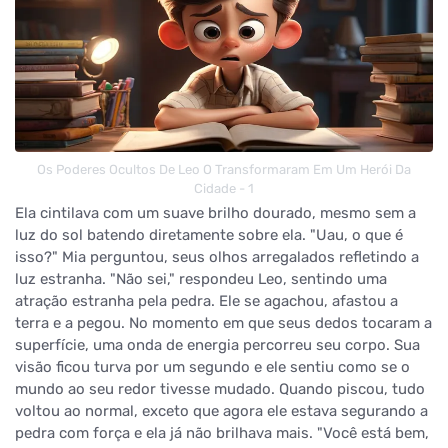
Os Poderes Ocultos De Leo O Transformaram Em Um Herói Da
Cidade - 1
Ela cintilava com um suave brilho dourado, mesmo sem a
luz do sol batendo diretamente sobre ela. "Uau, o que é
isso?" Mia perguntou, seus olhos arregalados refletindo a
luz estranha. "Não sei," respondeu Leo, sentindo uma
atração estranha pela pedra. Ele se agachou, afastou a
terra e a pegou. No momento em que seus dedos tocaram a
superfície, uma onda de energia percorreu seu corpo. Sua
visão ficou turva por um segundo e ele sentiu como se o
mundo ao seu redor tivesse mudado. Quando piscou, tudo
voltou ao normal, exceto que agora ele estava segurando a
pedra com força e ela já não brilhava mais. "Você está bem,