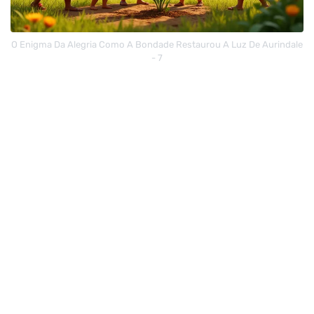
O Enigma Da Alegria Como A Bondade Restaurou A Luz De Aurindale
- 7