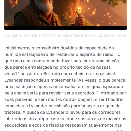
O Enigma Da Alegria Como A Bondade Restaurou A Luz De Aurindale
- 2
Inicialmente, o conselheiro duvidou da capacidade do
humilde estalajadeiro de restaurar o espírito do reino. "O
que uma alma comum pode fazer para curar uma aflição
que parece entrelaçada no próprio tecido de nossas
vidas?" perguntou Bertram com ceticismo. Impassível,
Lysander respondeu simplesmente "Às vezes, o que parece
uma maldição é apenas um desafio, um enigma esperando
pela chave certa para revelar seus segredos. " Intrigado por
suas palavras, e sem muitas outras opções, o rei Theodric
concedeu a Lysander permissão para buscar a origem da
tristeza. A busca de Lysander o levou para os corredores
labirínticos do antigo castelo, onde sussurros de memórias
esquecidas e ecos de risadas ressoavam suavemente nas