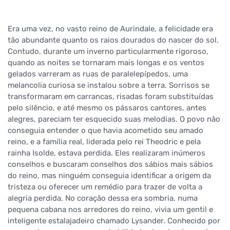
Era uma vez, no vasto reino de Aurindale, a felicidade era
tão abundante quanto os raios dourados do nascer do sol.
Contudo, durante um inverno particularmente rigoroso,
quando as noites se tornaram mais longas e os ventos
gelados varreram as ruas de paralelepípedos, uma
melancolia curiosa se instalou sobre a terra. Sorrisos se
transformaram em carrancas, risadas foram substituídas
pelo silêncio, e até mesmo os pássaros cantores, antes
alegres, pareciam ter esquecido suas melodias. O povo não
conseguia entender o que havia acometido seu amado
reino, e a família real, liderada pelo rei Theodric e pela
rainha Isolde, estava perdida. Eles realizaram inúmeros
conselhos e buscaram conselhos dos sábios mais sábios
do reino, mas ninguém conseguia identificar a origem da
tristeza ou oferecer um remédio para trazer de volta a
alegria perdida. No coração dessa era sombria, numa
pequena cabana nos arredores do reino, vivia um gentil e
inteligente estalajadeiro chamado Lysander. Conhecido por