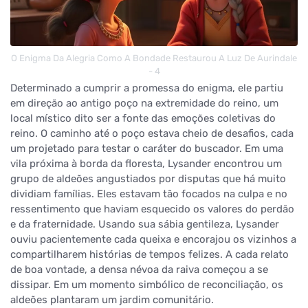
O Enigma Da Alegria Como A Bondade Restaurou A Luz De Aurindale
- 4
Determinado a cumprir a promessa do enigma, ele partiu
em direção ao antigo poço na extremidade do reino, um
local místico dito ser a fonte das emoções coletivas do
reino. O caminho até o poço estava cheio de desafios, cada
um projetado para testar o caráter do buscador. Em uma
vila próxima à borda da floresta, Lysander encontrou um
grupo de aldeões angustiados por disputas que há muito
dividiam famílias. Eles estavam tão focados na culpa e no
ressentimento que haviam esquecido os valores do perdão
e da fraternidade. Usando sua sábia gentileza, Lysander
ouviu pacientemente cada queixa e encorajou os vizinhos a
compartilharem histórias de tempos felizes. A cada relato
de boa vontade, a densa névoa da raiva começou a se
dissipar. Em um momento simbólico de reconciliação, os
aldeões plantaram um jardim comunitário.