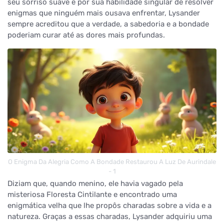
seu sorriso suave e por sua habilidade singular de resolver
enigmas que ninguém mais ousava enfrentar, Lysander
sempre acreditou que a verdade, a sabedoria e a bondade
poderiam curar até as dores mais profundas.
O Enigma Da Alegria Como A Bondade Restaurou A Luz De Aurindale
- 1
Diziam que, quando menino, ele havia vagado pela
misteriosa Floresta Cintilante e encontrado uma
enigmática velha que lhe propôs charadas sobre a vida e a
natureza. Graças a essas charadas, Lysander adquiriu uma