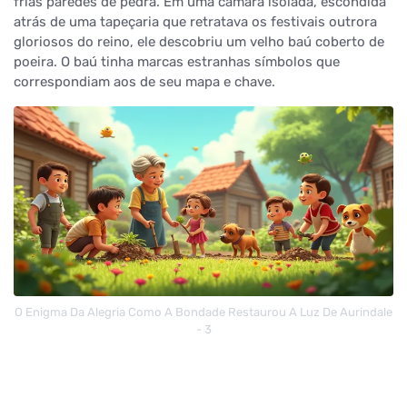
frias paredes de pedra. Em uma câmara isolada, escondida
atrás de uma tapeçaria que retratava os festivais outrora
gloriosos do reino, ele descobriu um velho baú coberto de
poeira. O baú tinha marcas estranhas símbolos que
correspondiam aos de seu mapa e chave.
O Enigma Da Alegria Como A Bondade Restaurou A Luz De Aurindale
- 3