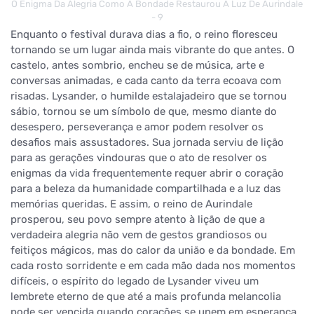
O Enigma Da Alegria Como A Bondade Restaurou A Luz De Aurindale
- 9
Enquanto o festival durava dias a fio, o reino floresceu
tornando se um lugar ainda mais vibrante do que antes. O
castelo, antes sombrio, encheu se de música, arte e
conversas animadas, e cada canto da terra ecoava com
risadas. Lysander, o humilde estalajadeiro que se tornou
sábio, tornou se um símbolo de que, mesmo diante do
desespero, perseverança e amor podem resolver os
desafios mais assustadores. Sua jornada serviu de lição
para as gerações vindouras que o ato de resolver os
enigmas da vida frequentemente requer abrir o coração
para a beleza da humanidade compartilhada e a luz das
memórias queridas. E assim, o reino de Aurindale
prosperou, seu povo sempre atento à lição de que a
verdadeira alegria não vem de gestos grandiosos ou
feitiços mágicos, mas do calor da união e da bondade. Em
cada rosto sorridente e em cada mão dada nos momentos
difíceis, o espírito do legado de Lysander viveu um
lembrete eterno de que até a mais profunda melancolia
pode ser vencida quando corações se unem em esperança,