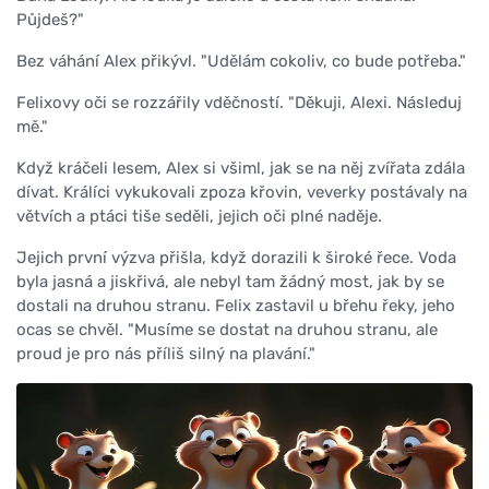
Půjdeš?"
Bez váhání Alex přikývl. "Udělám cokoliv, co bude potřeba."
Felixovy oči se rozzářily vděčností. "Děkuji, Alexi. Následuj
mě."
Když kráčeli lesem, Alex si všiml, jak se na něj zvířata zdála
dívat. Králíci vykukovali zpoza křovin, veverky postávaly na
větvích a ptáci tiše seděli, jejich oči plné naděje.
Jejich první výzva přišla, když dorazili k široké řece. Voda
byla jasná a jiskřivá, ale nebyl tam žádný most, jak by se
dostali na druhou stranu. Felix zastavil u břehu řeky, jeho
ocas se chvěl. "Musíme se dostat na druhou stranu, ale
proud je pro nás příliš silný na plavání."