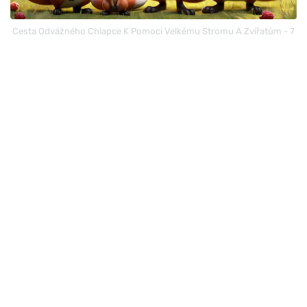
Cesta Odvážného Chlapce K Pomoci Velkému Stromu A Zvířatům - 7