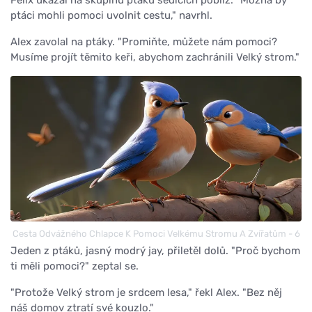
ptáci mohli pomoci uvolnit cestu," navrhl.
Alex zavolal na ptáky. "Promiňte, můžete nám pomoci?
Musíme projít těmito keři, abychom zachránili Velký strom."
Cesta Odvážného Chlapce K Pomoci Velkému Stromu A Zvířatům - 6
Jeden z ptáků, jasný modrý jay, přiletěl dolů. "Proč bychom
ti měli pomoci?" zeptal se.
"Protože Velký strom je srdcem lesa," řekl Alex. "Bez něj
náš domov ztratí své kouzlo."