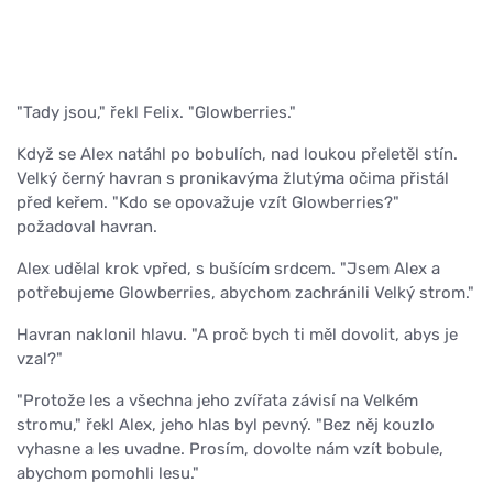
"Tady jsou," řekl Felix. "Glowberries."
Když se Alex natáhl po bobulích, nad loukou přeletěl stín.
Velký černý havran s pronikavýma žlutýma očima přistál
před keřem. "Kdo se opovažuje vzít Glowberries?"
požadoval havran.
Alex udělal krok vpřed, s bušícím srdcem. "Jsem Alex a
potřebujeme Glowberries, abychom zachránili Velký strom."
Havran naklonil hlavu. "A proč bych ti měl dovolit, abys je
vzal?"
"Protože les a všechna jeho zvířata závisí na Velkém
stromu," řekl Alex, jeho hlas byl pevný. "Bez něj kouzlo
vyhasne a les uvadne. Prosím, dovolte nám vzít bobule,
abychom pomohli lesu."