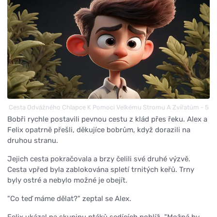
Cesta Odvážného Chlapce K Pomoci Velkému Stromu A Zvířatům - 5
Bobři rychle postavili pevnou cestu z klád přes řeku. Alex a
Felix opatrně přešli, děkujíce bobrům, když dorazili na
druhou stranu.
Jejich cesta pokračovala a brzy čelili své druhé výzvě.
Cesta vpřed byla zablokována spletí trnitých keřů. Trny
byly ostré a nebylo možné je obejít.
"Co teď máme dělat?" zeptal se Alex.
Felix ukázal na skupinu ptáků sedících poblíž. "Možná by