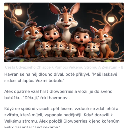
Cesta Odvážného Chlapce K Pomoci Velkému Stromu A Zvířatům - 8
Havran se na něj dlouho díval, poté přikývl. "Máš laskavé
srdce, chlapče. Vezmi bobule."
Alex opatrně vzal hrst Glowberries a vložil je do svého
batůžku. "Děkuji," řekl havranovi.
Když se spěšně vraceli zpět lesem, vzduch se zdál lehčí a
zvířata, která míjeli, vypadala nadějněji. Když dorazili k
Velkému stromu, Alex položil Glowberries k jeho kořenům.
Felix zašeptal "Teď čekáme."