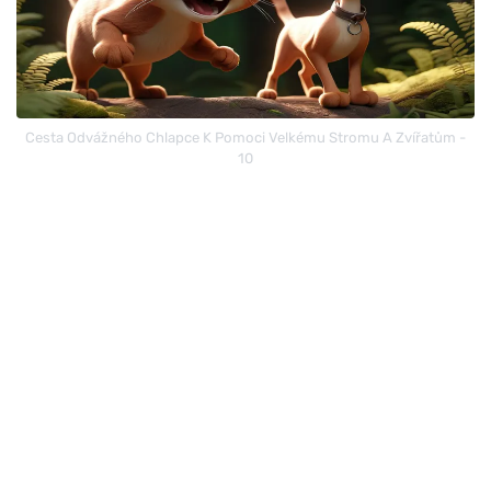
Cesta Odvážného Chlapce K Pomoci Velkému Stromu A Zvířatům -
10