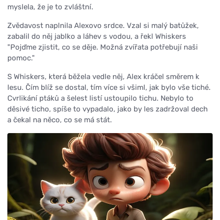
myslela, že je to zvláštní.
Zvědavost naplnila Alexovo srdce. Vzal si malý batůžek,
zabalil do něj jablko a láhev s vodou, a řekl Whiskers
"Pojďme zjistit, co se děje. Možná zvířata potřebují naši
pomoc."
S Whiskers, která běžela vedle něj, Alex kráčel směrem k
lesu. Čím blíž se dostal, tím více si všiml, jak bylo vše tiché.
Cvrlikání ptáků a šelest listí ustoupilo tichu. Nebylo to
děsivé ticho, spíše to vypadalo, jako by les zadržoval dech
a čekal na něco, co se má stát.