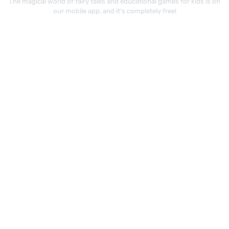
The magical world of fairy tales and educational games for kids is on
our mobile app, and it's completely free!