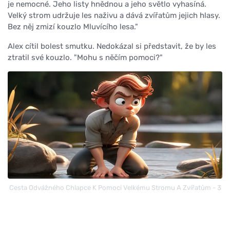
je nemocné. Jeho listy hnědnou a jeho světlo vyhasíná.
Velký strom udržuje les naživu a dává zvířatům jejich hlasy.
Bez něj zmizí kouzlo Mluvícího lesa."
Alex cítil bolest smutku. Nedokázal si představit, že by les
ztratil své kouzlo. "Mohu s něčím pomoci?"
Cesta Odvážného Chlapce K Pomoci Velkému Stromu A Zvířatům - 3