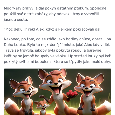
Modrý jay přikývl a dal pokyn ostatním ptákům. Společně
použili své ostré zobáky, aby odcvakli trny a vytvořili
jasnou cestu.
"Moc děkuji!" řekl Alex, když s Felixem pokračovali dál.
Nakonec, po tom, co se zdálo jako hodiny chůze, dorazili na
Duha Louku. Bylo to nejkrásnější místo, jaké Alex kdy viděl.
Tráva se třpytila, jakoby byla pokryta rosou, a barevné
květiny se jemně houpaly ve vánku. Uprostřed louky byl keř
pokrytý svítícími bobulemi, které se třpytily jako malé duhy.