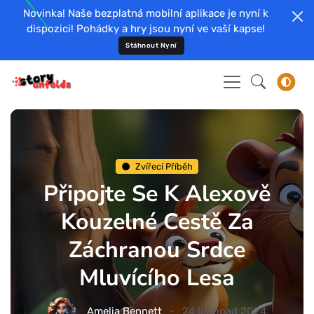
Novinka! Naše bezplatná mobilní aplikace je nyní k
dispozici! Pohádky a hry jsou nyní ve vaší kapse!
Stáhnout Nyní
Zvířecí Příběh
Připojte Se K Alexově
Kouzelné Cestě Za
Záchranou Srdce
Mluvícího Lesa
Amelia Bennett
24 listopad 2024