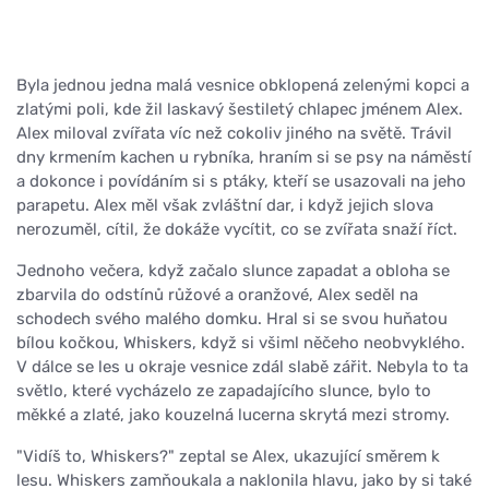
Byla jednou jedna malá vesnice obklopená zelenými kopci a
zlatými poli, kde žil laskavý šestiletý chlapec jménem Alex.
Alex miloval zvířata víc než cokoliv jiného na světě. Trávil
dny krmením kachen u rybníka, hraním si se psy na náměstí
a dokonce i povídáním si s ptáky, kteří se usazovali na jeho
parapetu. Alex měl však zvláštní dar, i když jejich slova
nerozuměl, cítil, že dokáže vycítit, co se zvířata snaží říct.
Jednoho večera, když začalo slunce zapadat a obloha se
zbarvila do odstínů růžové a oranžové, Alex seděl na
schodech svého malého domku. Hral si se svou huňatou
bílou kočkou, Whiskers, když si všiml něčeho neobvyklého.
V dálce se les u okraje vesnice zdál slabě zářit. Nebyla to ta
světlo, které vycházelo ze zapadajícího slunce, bylo to
měkké a zlaté, jako kouzelná lucerna skrytá mezi stromy.
"Vidíš to, Whiskers?" zeptal se Alex, ukazující směrem k
lesu. Whiskers zamňoukala a naklonila hlavu, jako by si také