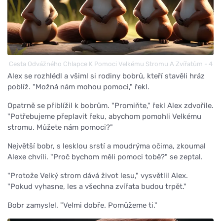
Cesta Odvážného Chlapce K Pomoci Velkému Stromu A Zvířatům - 4
Alex se rozhlédl a všiml si rodiny bobrů, kteří stavěli hráz
poblíž. "Možná nám mohou pomoci," řekl.
Opatrně se přiblížil k bobrům. "Promiňte," řekl Alex zdvořile.
"Potřebujeme přeplavit řeku, abychom pomohli Velkému
stromu. Můžete nám pomoci?"
Největší bobr, s lesklou srstí a moudrýma očima, zkoumal
Alexe chvíli. "Proč bychom měli pomoci tobě?" se zeptal.
"Protože Velký strom dává život lesu," vysvětlil Alex.
"Pokud vyhasne, les a všechna zvířata budou trpět."
Bobr zamyslel. "Velmi dobře. Pomůžeme ti."