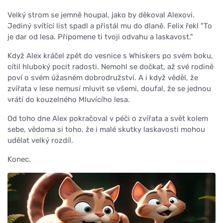
Velký strom se jemně houpal, jako by děkoval Alexovi.
Jediný svítící list spadl a přistál mu do dlaně. Felix řekl "To
je dar od lesa. Připomene ti tvoji odvahu a laskavost."
Když Alex kráčel zpět do vesnice s Whiskers po svém boku,
cítil hluboký pocit radosti. Nemohl se dočkat, až své rodině
poví o svém úžasném dobrodružství. A i když věděl, že
zvířata v lese nemusí mluvit se všemi, doufal, že se jednou
vrátí do kouzelného Mluvícího lesa.
Od toho dne Alex pokračoval v péči o zvířata a svět kolem
sebe, vědoma si toho, že i malé skutky laskavosti mohou
udělat velký rozdíl.
Konec.