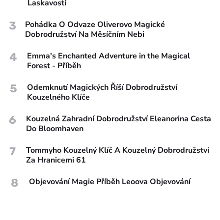
Laskavostí
3
Pohádka O Odvaze Oliverovo Magické
Dobrodružství Na Měsíčním Nebi
4
Emma's Enchanted Adventure in the Magical
Forest - Příběh
5
Odemknutí Magických Říší Dobrodružství
Kouzelného Klíče
6
Kouzelná Zahradní Dobrodružství Eleanorina Cesta
Do Bloomhaven
7
Tommyho Kouzelný Klíč A Kouzelný Dobrodružství
Za Hranicemi 61
8
Objevování Magie Příběh Leoova Objevování