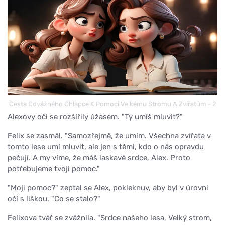
Cesta Odvážného Chlapce K Pomoci Velkému Stromu A Zvířatům - 2
Alexovy oči se rozšířily úžasem. "Ty umíš mluvit?"
Felix se zasmál. "Samozřejmě, že umím. Všechna zvířata v
tomto lese umí mluvit, ale jen s těmi, kdo o nás opravdu
pečují. A my víme, že máš laskavé srdce, Alex. Proto
potřebujeme tvoji pomoc."
"Moji pomoc?" zeptal se Alex, pokleknuv, aby byl v úrovni
očí s liškou. "Co se stalo?"
Felixova tvář se zvážnila. "Srdce našeho lesa, Velký strom,