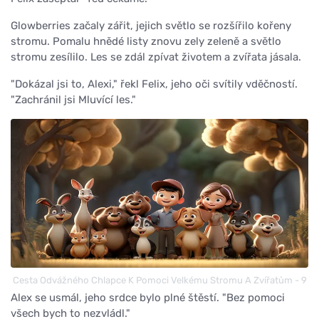
Glowberries začaly zářit, jejich světlo se rozšířilo kořeny
stromu. Pomalu hnědé listy znovu zely zeleně a světlo
stromu zesílilo. Les se zdál zpívat životem a zvířata jásala.
"Dokázal jsi to, Alexi," řekl Felix, jeho oči svítily vděčností.
"Zachránil jsi Mluvící les."
Cesta Odvážného Chlapce K Pomoci Velkému Stromu A Zvířatům - 9
Alex se usmál, jeho srdce bylo plné štěstí. "Bez pomoci
všech bych to nezvládl."