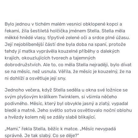
Bylo jednou v tichém malém vesnici obklopené kopci a
řekami, žila šestiletá holčička jménem Stella. Stella měla
měkké hnědé vlasy, třpytivé zelené oči a srdce plné úžasu.
Její nejoblíbenější částí dne byla doba na spaní, protože
tehdy jí matka vyprávěla kouzelné příběhy o dalekých
krajích, okouzlujících tvorech a tajemných
dobrodružstvích. Ale to, co měla Stella nejraději, bylo dívat
se na měsíc, než usnula. Věřila, že měsíc je kouzelný, že na
ni dohlíží a osvětluje její sny.
Jednoho večera, když Stella seděla u okna své ložnice se
svým plyšovým králíkem Twinklem, si všimla něčeho
podivného. Měsíc, který byl obvykle jasný a zlatý, vypadal
bledě a matně. Jeho světlo sotva osvětlovalo noční oblohu
a hvězdy kolem něj se zdály slabě blikající.
„Mami," řekla Stella, běžíc k matce. „Měsíc nevypadá
správně. Je tak slabý. Co se děje?"