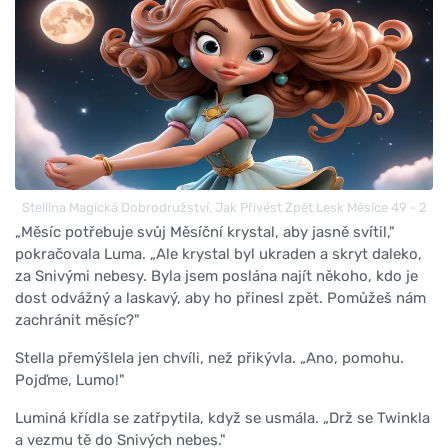
Stellina Magická Dobrodružství, Jak Přivést Zpět Lesk Měsíce 49 - 2
„Měsíc potřebuje svůj Měsíční krystal, aby jasně svítil,"
pokračovala Luma. „Ale krystal byl ukraden a skryt daleko,
za Snivými nebesy. Byla jsem poslána najít někoho, kdo je
dost odvážný a laskavý, aby ho přinesl zpět. Pomůžeš nám
zachránit měsíc?"
Stella přemýšlela jen chvíli, než přikývla. „Ano, pomohu.
Pojďme, Lumo!"
Luminá křídla se zatřpytila, když se usmála. „Drž se Twinkla
a vezmu tě do Snivých nebes."