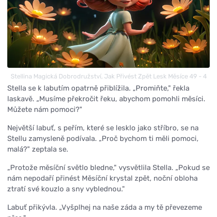
Stellina Magická Dobrodružství, Jak Přivést Zpět Lesk Měsíce 49 - 4
Stella se k labutím opatrně přiblížila. „Promiňte," řekla
laskavě. „Musíme překročit řeku, abychom pomohli měsíci.
Můžete nám pomoci?"
Největší labuť, s peřím, které se lesklo jako stříbro, se na
Stellu zamysleně podívala. „Proč bychom ti měli pomoci,
malá?" zeptala se.
„Protože měsíční světlo bledne," vysvětlila Stella. „Pokud se
nám nepodaří přinést Měsíční krystal zpět, noční obloha
ztratí své kouzlo a sny vyblednou."
Labuť přikývla. „Vyšplhej na naše záda a my tě převezeme