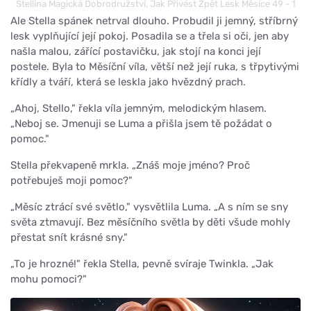
Stellina Magická Dobrodružství, Jak Přivést Zpět Lesk Měsíce 49 - 1
Ale Stella spánek netrval dlouho. Probudil ji jemný, stříbrný
lesk vyplňující její pokoj. Posadila se a třela si oči, jen aby
našla malou, zářící postavičku, jak stojí na konci její
postele. Byla to Měsíční víla, větší než její ruka, s třpytivými
křídly a tváří, která se leskla jako hvězdný prach.
„Ahoj, Stello," řekla víla jemným, melodickým hlasem.
„Neboj se. Jmenuji se Luma a přišla jsem tě požádat o
pomoc."
Stella překvapeně mrkla. „Znáš moje jméno? Proč
potřebuješ moji pomoc?"
„Měsíc ztrácí své světlo," vysvětlila Luma. „A s ním se sny
světa ztmavují. Bez měsíčního světla by děti všude mohly
přestat snít krásné sny."
„To je hrozné!" řekla Stella, pevně svíraje Twinkla. „Jak
mohu pomoci?"