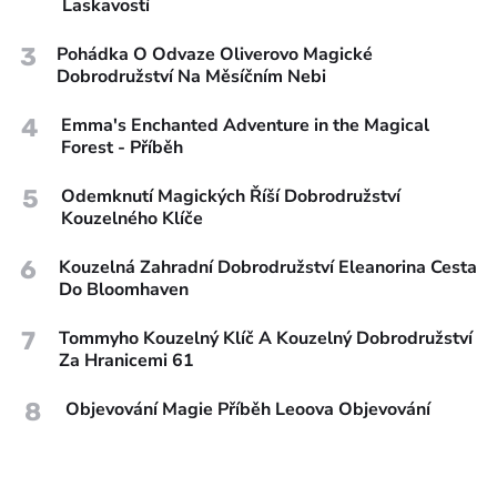
Laskavostí
3
Pohádka O Odvaze Oliverovo Magické
Dobrodružství Na Měsíčním Nebi
4
Emma's Enchanted Adventure in the Magical
Forest - Příběh
5
Odemknutí Magických Říší Dobrodružství
Kouzelného Klíče
6
Kouzelná Zahradní Dobrodružství Eleanorina Cesta
Do Bloomhaven
7
Tommyho Kouzelný Klíč A Kouzelný Dobrodružství
Za Hranicemi 61
8
Objevování Magie Příběh Leoova Objevování