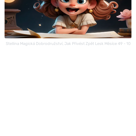
Stellina Magická Dobrodružství, Jak Přivést Zpět Lesk Měsíce 49 - 10