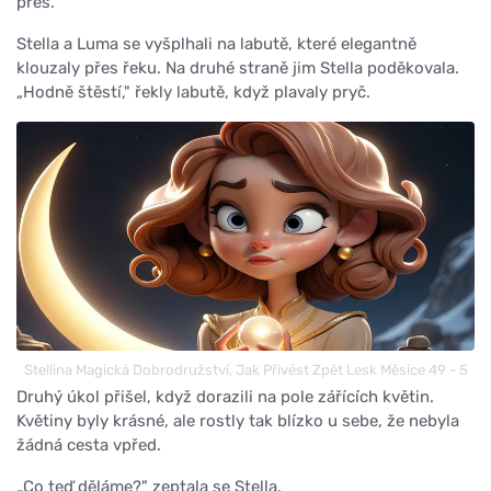
přes."
Stella a Luma se vyšplhali na labutě, které elegantně
klouzaly přes řeku. Na druhé straně jim Stella poděkovala.
„Hodně štěstí," řekly labutě, když plavaly pryč.
Stellina Magická Dobrodružství, Jak Přivést Zpět Lesk Měsíce 49 - 5
Druhý úkol přišel, když dorazili na pole zářících květin.
Květiny byly krásné, ale rostly tak blízko u sebe, že nebyla
žádná cesta vpřed.
„Co teď děláme?" zeptala se Stella.