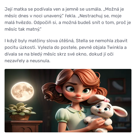
Její matka se podívala ven a jemně se usmála. „Možná je
měsíc dnes v noci unavený," řekla. „Nestrachuj se, moje
malá hvězdo. Odpočiň si, a možná budeš snít o tom, proč je
měsíc tak matný."
I když byly matčiny slova útěšná, Stella se nemohla zbavit
pocitu úzkosti. Vylezla do postele, pevně objala Twinkla a
dívala se na bledý měsíc skrz své okno, dokud jí oči
nezavřely a neusnula.