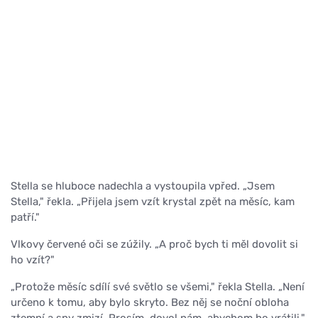
Stella se hluboce nadechla a vystoupila vpřed. „Jsem
Stella," řekla. „Přijela jsem vzít krystal zpět na měsíc, kam
patří."
Vlkovy červené oči se zúžily. „A proč bych ti měl dovolit si
ho vzít?"
„Protože měsíc sdílí své světlo se všemi," řekla Stella. „Není
určeno k tomu, aby bylo skryto. Bez něj se noční obloha
ztemní a sny zmizí. Prosím, dovol nám, abychom ho vrátili."