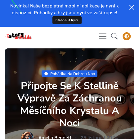
Novinka! Naše bezplatná mobilní aplikace je nyní k
dispozici! Pohádky a hry jsou nyní ve vaší kapse!
Stáhnout Nyní
Pohádka Na Dobrou Noc
Připojte Se K Stellině
Výpravě Za Záchranou
Měsíčního Krystalu A
Noci
Amelia Bennett
25 listopad 2024