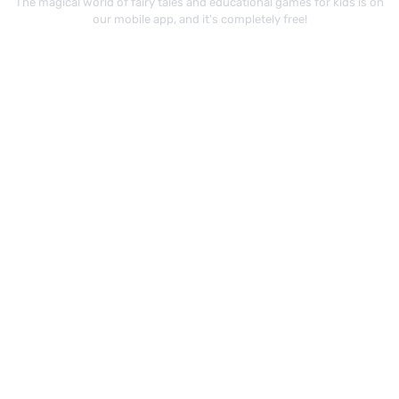
The magical world of fairy tales and educational games for kids is on
our mobile app, and it's completely free!