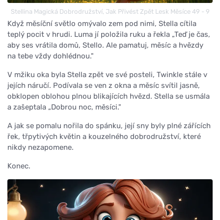
Stellina Magická Dobrodružství, Jak Přivést Zpět Lesk Měsíce 49 - 9
Když měsíční světlo omývalo zem pod nimi, Stella cítila
teplý pocit v hrudi. Luma jí položila ruku a řekla „Teď je čas,
aby ses vrátila domů, Stello. Ale pamatuj, měsíc a hvězdy
na tebe vždy dohlédnou."
V mžiku oka byla Stella zpět ve své posteli, Twinkle stále v
jejích náručí. Podívala se ven z okna a měsíc svítil jasně,
obklopen oblohou plnou blikajících hvězd. Stella se usmála
a zašeptala „Dobrou noc, měsíci."
A jak se pomalu nořila do spánku, její sny byly plné zářících
řek, třpytivých květin a kouzelného dobrodružství, které
nikdy nezapomene.
Konec.