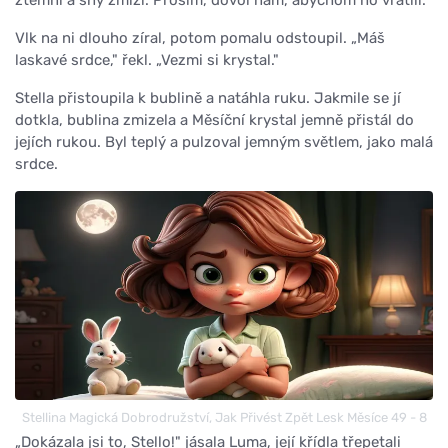
Vlk na ni dlouho zíral, potom pomalu odstoupil. „Máš
laskavé srdce," řekl. „Vezmi si krystal."
Stella přistoupila k bublině a natáhla ruku. Jakmile se jí
dotkla, bublina zmizela a Měsíční krystal jemně přistál do
jejích rukou. Byl teplý a pulzoval jemným světlem, jako malá
srdce.
Stellina Magická Dobrodružství, Jak Přivést Zpět Lesk Měsíce 49 - 8
„Dokázala jsi to, Stello!" jásala Luma, její křídla třepetali