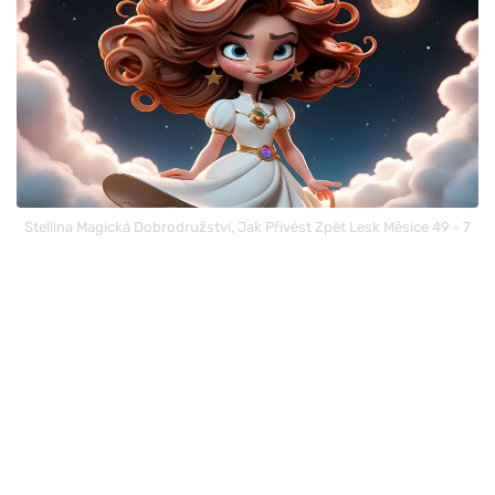
Stellina Magická Dobrodružství, Jak Přivést Zpět Lesk Měsíce 49 - 7