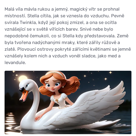
Malá víla mávla rukou a jemný, magický vítr se prohnal
místností. Stella cítila, jak se vznesla do vzduchu. Pevně
svírala Twinkla, když její pokoj zmizel, a ona se ocitla
vznášející se v světě vířících barev. Snivé nebe bylo
nepodobné čemukoli, co si Stella kdy představovala. Země
byla tvořena nadýchanými mraky, které zářily růžově a
zlatě. Plovoucí ostrovy pokryté zářícími květinami se jemně
vznášely kolem nich a vzduch voněl sladce, jako med a
levandule.