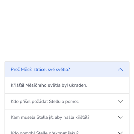
Proč Měsíc ztrácel své světlo?
Křišťál Měsíčního světla byl ukraden.
Kdo přišel požádat Stellu o pomoc
Kam musela Stella jít, aby našla křišťál?
Kdo pomohl Stelle překonat řeku?