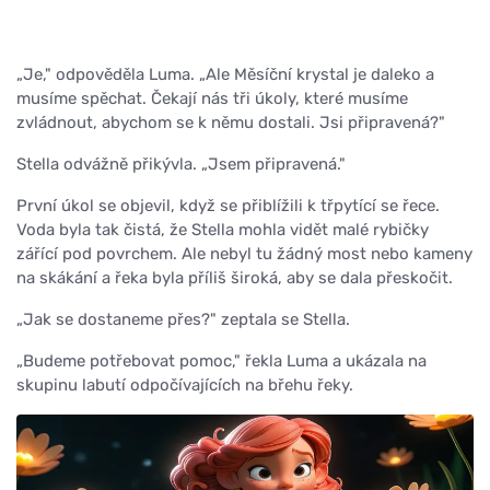
„Je," odpověděla Luma. „Ale Měsíční krystal je daleko a
musíme spěchat. Čekají nás tři úkoly, které musíme
zvládnout, abychom se k němu dostali. Jsi připravená?"
Stella odvážně přikývla. „Jsem připravená."
První úkol se objevil, když se přiblížili k třpytící se řece.
Voda byla tak čistá, že Stella mohla vidět malé rybičky
zářící pod povrchem. Ale nebyl tu žádný most nebo kameny
na skákání a řeka byla příliš široká, aby se dala přeskočit.
„Jak se dostaneme přes?" zeptala se Stella.
„Budeme potřebovat pomoc," řekla Luma a ukázala na
skupinu labutí odpočívajících na břehu řeky.