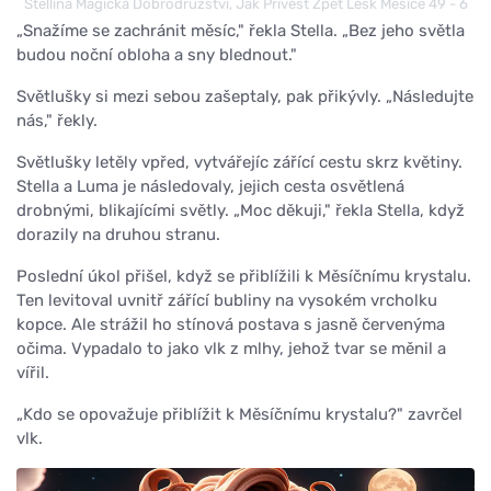
Stellina Magická Dobrodružství, Jak Přivést Zpět Lesk Měsíce 49 - 6
„Snažíme se zachránit měsíc," řekla Stella. „Bez jeho světla
budou noční obloha a sny blednout."
Světlušky si mezi sebou zašeptaly, pak přikývly. „Následujte
nás," řekly.
Světlušky letěly vpřed, vytvářejíc zářící cestu skrz květiny.
Stella a Luma je následovaly, jejich cesta osvětlená
drobnými, blikajícími světly. „Moc děkuji," řekla Stella, když
dorazily na druhou stranu.
Poslední úkol přišel, když se přiblížili k Měsíčnímu krystalu.
Ten levitoval uvnitř zářící bubliny na vysokém vrcholku
kopce. Ale strážil ho stínová postava s jasně červenýma
očima. Vypadalo to jako vlk z mlhy, jehož tvar se měnil a
vířil.
„Kdo se opovažuje přiblížit k Měsíčnímu krystalu?" zavrčel
vlk.