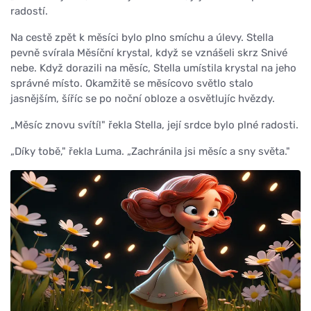
radostí.
Na cestě zpět k měsíci bylo plno smíchu a úlevy. Stella
pevně svírala Měsíční krystal, když se vznášeli skrz Snivé
nebe. Když dorazili na měsíc, Stella umístila krystal na jeho
správné místo. Okamžitě se měsícovo světlo stalo
jasnějším, šíříc se po noční obloze a osvětlujíc hvězdy.
„Měsíc znovu svítí!" řekla Stella, její srdce bylo plné radosti.
„Díky tobě," řekla Luma. „Zachránila jsi měsíc a sny světa."