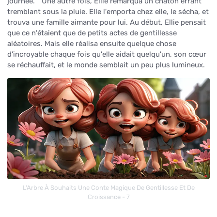
journée. " Une autre fois, Ellie remarqua un chaton errant
tremblant sous la pluie. Elle l'emporta chez elle, le sécha, et
trouva une famille aimante pour lui. Au début, Ellie pensait
que ce n'étaient que de petits actes de gentillesse
aléatoires. Mais elle réalisa ensuite quelque chose
d'incroyable chaque fois qu'elle aidait quelqu'un, son cœur
se réchauffait, et le monde semblait un peu plus lumineux.
L'Arbre À Souhaits Une Conte Magique De Gentillesse Et De
Croissance - 7