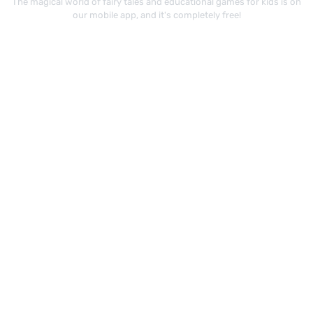
The magical world of fairy tales and educational games for kids is on
our mobile app, and it's completely free!