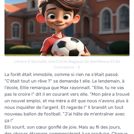
L'Arbre À Souhaits Une Conte Magique De Gentillesse Et De
Croissance - 5
La forêt était immobile, comme si rien ne s'était passé.
"C'était tout un rêve ?" se demanda t elle. Le lendemain, à
l'école, Ellie remarqua que Max rayonnait. "Ellie, tu ne vas
pas le croire !" dit il en courant vers elle. "Mon père a trouvé
un nouvel emploi, et ma mère a dit que nous n'avons plus à
nous inquiéter de l'argent. Et regarde !" Il brandit un tout
nouveau ballon de football. "J'ai hâte de m'entraîner avec
ça !"
Elli sourit, son cœur gonflé de joie. Mais au fil des jours,
des choses étranges commencèrent à se produire. Chaque