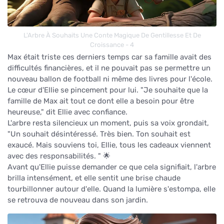
L'Arbre À Souhaits Une Conte Magique De Gentillesse Et De
Croissance - 4
Max était triste ces derniers temps car sa famille avait des
difficultés financières, et il ne pouvait pas se permettre un
nouveau ballon de football ni même des livres pour l'école.
Le cœur d'Ellie se pincement pour lui. "Je souhaite que la
famille de Max ait tout ce dont elle a besoin pour être
heureuse," dit Ellie avec confiance.
L'arbre resta silencieux un moment, puis sa voix grondait,
"Un souhait désintéressé. Très bien. Ton souhait est
exaucé. Mais souviens toi, Ellie, tous les cadeaux viennent
avec des responsabilités. " 🌟
Avant qu'Ellie puisse demander ce que cela signifiait, l'arbre
brilla intensément, et elle sentit une brise chaude
tourbillonner autour d'elle. Quand la lumière s'estompa, elle
se retrouva de nouveau dans son jardin.