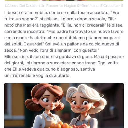
L'Albero Dei Desideri Un Racconto Magico Di Gentilezza E Crescita - 5
Il bosco era immobile, come se nulla fosse accaduto. "Era
tutto un sogno?" si chiese. Il giorno dopo a scuola, Ellie
notò che Max era raggiante. "Ellie, non ci crederai!" le disse,
correndole incontro. "Mio padre ha trovato un nuovo lavoro
e mia madre ha detto che non dobbiamo più preoccuparci
dei soldi. E guarda!" Sollevò un pallone da calcio nuovo di
zecca. "Non vedo l'ora di allenarmi con questo!"
Ellie sorrise, il suo cuore si gonfiava di gioia. Ma col passare
dei giorni, iniziarono a succedere cose strane. Ogni volta
che Ellie vedeva qualcuno bisognoso, sentiva
un'irrefrenabile voglia di aiutarlo.