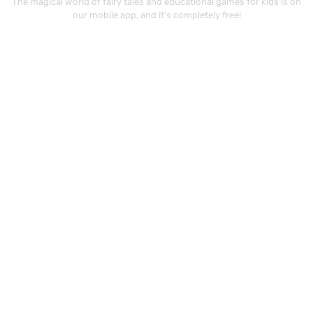
The magical world of fairy tales and educational games for kids is on
our mobile app, and it's completely free!