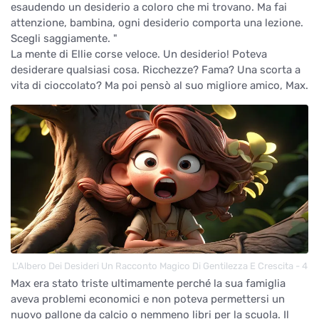
esaudendo un desiderio a coloro che mi trovano. Ma fai
attenzione, bambina, ogni desiderio comporta una lezione.
Scegli saggiamente. "
La mente di Ellie corse veloce. Un desiderio! Poteva
desiderare qualsiasi cosa. Ricchezze? Fama? Una scorta a
vita di cioccolato? Ma poi pensò al suo migliore amico, Max.
L'Albero Dei Desideri Un Racconto Magico Di Gentilezza E Crescita - 4
Max era stato triste ultimamente perché la sua famiglia
aveva problemi economici e non poteva permettersi un
nuovo pallone da calcio o nemmeno libri per la scuola. Il