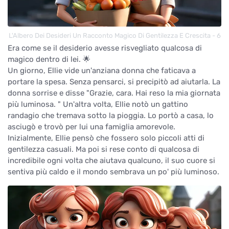
L'Albero Dei Desideri Un Racconto Magico Di Gentilezza E Crescita - 6
Era come se il desiderio avesse risvegliato qualcosa di
magico dentro di lei. 🌟
Un giorno, Ellie vide un'anziana donna che faticava a
portare la spesa. Senza pensarci, si precipitò ad aiutarla. La
donna sorrise e disse "Grazie, cara. Hai reso la mia giornata
più luminosa. " Un'altra volta, Ellie notò un gattino
randagio che tremava sotto la pioggia. Lo portò a casa, lo
asciugò e trovò per lui una famiglia amorevole.
Inizialmente, Ellie pensò che fossero solo piccoli atti di
gentilezza casuali. Ma poi si rese conto di qualcosa di
incredibile ogni volta che aiutava qualcuno, il suo cuore si
sentiva più caldo e il mondo sembrava un po' più luminoso.