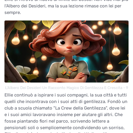
l'Albero dei Desideri, ma la sua lezione rimase con lei per
sempre.
L'Albero Dei Desideri Un Racconto Magico Di Gentilezza E Crescita - 9
Ellie continuò a ispirare i suoi compagni, la sua città e tutti
quelli che incontrava con i suoi atti di gentilezza. Fondò un
club a scuola chiamato "La Crew della Gentilezza", dove lei
e i suoi amici lavoravano insieme per aiutare gli altri. Che
fosse piantando fiori nel parco, scrivendo lettere a
pensionati soli o semplicemente condividendo un sorriso,