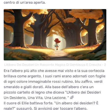
centro di un'area aperta.
L'Albero Dei Desideri Un Racconto Magico Di Gentilezza E Crescita - 2
Era l'albero più alto che avesse mai visto e la sua corteccia
brillava come argento. I suoi rami erano adornati con foglie
di ogni colore immaginabile rossi rubino, blu zaffiro, verdi
smeraldo e gialli dorati. Alla base dell'albero c'era un
piccolo cartello di legno che diceva "L'Albero dei Desideri
Un Desiderio, Una Vita, Una Lezione. " 🌈
Il cuore di Ellie batteva forte. "Un albero dei desideri? È
reale?" sussurrò. Si avvicinò per toccare l'albero,