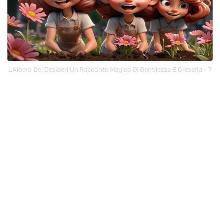
L'Albero Dei Desideri Un Racconto Magico Di Gentilezza E Crescita - 7