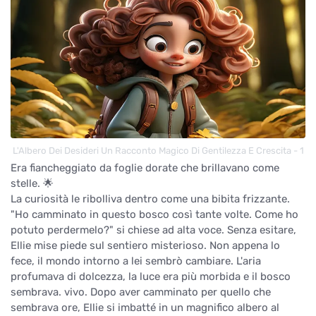
L'Albero Dei Desideri Un Racconto Magico Di Gentilezza E Crescita - 1
Era fiancheggiato da foglie dorate che brillavano come
stelle. 🌟
La curiosità le ribolliva dentro come una bibita frizzante.
"Ho camminato in questo bosco così tante volte. Come ho
potuto perdermelo?" si chiese ad alta voce. Senza esitare,
Ellie mise piede sul sentiero misterioso. Non appena lo
fece, il mondo intorno a lei sembrò cambiare. L'aria
profumava di dolcezza, la luce era più morbida e il bosco
sembrava. vivo. Dopo aver camminato per quello che
sembrava ore, Ellie si imbatté in un magnifico albero al