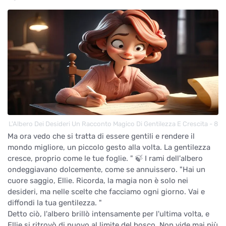
L'Albero Dei Desideri Un Racconto Magico Di Gentilezza E Crescita - 8
Ma ora vedo che si tratta di essere gentili e rendere il
mondo migliore, un piccolo gesto alla volta. La gentilezza
cresce, proprio come le tue foglie. " 🍃 I rami dell'albero
ondeggiavano dolcemente, come se annuissero. "Hai un
cuore saggio, Ellie. Ricorda, la magia non è solo nei
desideri, ma nelle scelte che facciamo ogni giorno. Vai e
diffondi la tua gentilezza. "
Detto ciò, l'albero brillò intensamente per l'ultima volta, e
Ellie si ritrovò di nuovo al limite del bosco. Non vide mai più