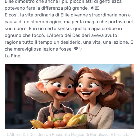
Ellie dimostrò che anche i più piccoli atti di gentilezza
potevano fare la differenza più grande. 🌟💌
E così, la vita ordinaria di Ellie divenne straordinaria non a
causa di un albero magico, ma per la magia che portava nel
suo cuore. E in un certo senso, quella magia crebbe in
ognuno che toccò. L'Albero dei Desideri aveva avuto
ragione tutto il tempo un desiderio, una vita, una lezione. E
che meravigliosa lezione fosse. 💖✨
La Fine.
L'Albero Dei Desideri Un Racconto Magico Di Gentilezza E Crescita -