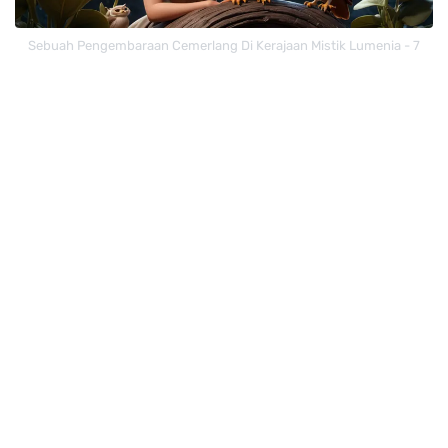
Sebuah Pengembaraan Cemerlang Di Kerajaan Mistik Lumenia - 7