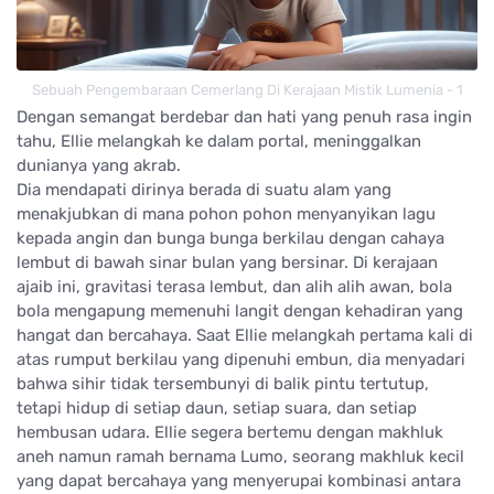
Sebuah Pengembaraan Cemerlang Di Kerajaan Mistik Lumenia - 1
Dengan semangat berdebar dan hati yang penuh rasa ingin
tahu, Ellie melangkah ke dalam portal, meninggalkan
dunianya yang akrab.
Dia mendapati dirinya berada di suatu alam yang
menakjubkan di mana pohon pohon menyanyikan lagu
kepada angin dan bunga bunga berkilau dengan cahaya
lembut di bawah sinar bulan yang bersinar. Di kerajaan
ajaib ini, gravitasi terasa lembut, dan alih alih awan, bola
bola mengapung memenuhi langit dengan kehadiran yang
hangat dan bercahaya. Saat Ellie melangkah pertama kali di
atas rumput berkilau yang dipenuhi embun, dia menyadari
bahwa sihir tidak tersembunyi di balik pintu tertutup,
tetapi hidup di setiap daun, setiap suara, dan setiap
hembusan udara. Ellie segera bertemu dengan makhluk
aneh namun ramah bernama Lumo, seorang makhluk kecil
yang dapat bercahaya yang menyerupai kombinasi antara