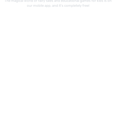
The magical world of fairy tales and educational games for kids is on
our mobile app, and it's completely free!