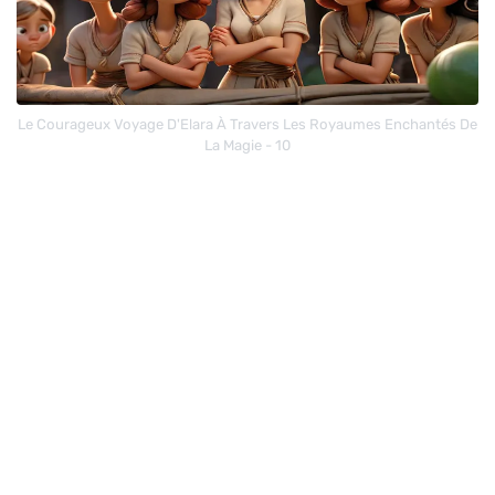
Le Courageux Voyage D'Elara À Travers Les Royaumes Enchantés De
La Magie - 10