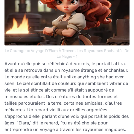
Le Courageux Voyage D'Elara À Travers Les Royaumes Enchantés De
La Magie - 1
Avant qu'elle puisse réfléchir à deux fois, le portail l'attira,
et elle se retrouva dans un royaume étrange et enchanteur.
Le monde qu'elle entra était unlike anything she had ever
seen. Le ciel scintillait de couleurs qui semblaient vibrer de
vie, et le sol étincelait comme s'il était saupoudré de
minuscules étoiles. Des créatures de toutes formes et
tailles parcouraient la terre, certaines amicales, d'autres
méfiantes. Un renard vieilli aux oreilles argentées
s'approcha d'elle, parlant d'une voix qui portait le poids des
âges. "Elara," dit le renard, "tu as été choisie pour
entreprendre un voyage à travers les royaumes magiques.