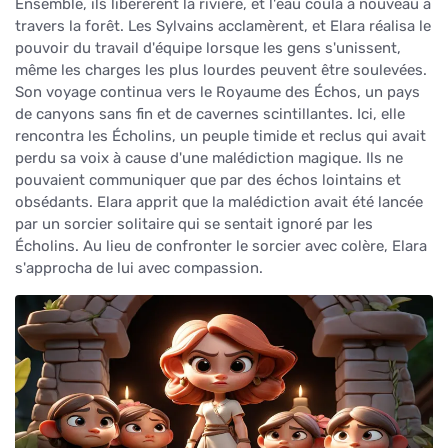
Ensemble, ils libérèrent la rivière, et l'eau coula à nouveau à
travers la forêt. Les Sylvains acclamèrent, et Elara réalisa le
pouvoir du travail d'équipe lorsque les gens s'unissent,
même les charges les plus lourdes peuvent être soulevées.
Son voyage continua vers le Royaume des Échos, un pays
de canyons sans fin et de cavernes scintillantes. Ici, elle
rencontra les Écholins, un peuple timide et reclus qui avait
perdu sa voix à cause d'une malédiction magique. Ils ne
pouvaient communiquer que par des échos lointains et
obsédants. Elara apprit que la malédiction avait été lancée
par un sorcier solitaire qui se sentait ignoré par les
Écholins. Au lieu de confronter le sorcier avec colère, Elara
s'approcha de lui avec compassion.