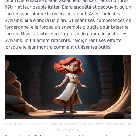
Leur rivière sacrée s'était asséchée, laissant leurs cultures
flétrir et leur peuple lutter. Elara enquêta et découvrit qu'un
rocher avait bloqué la rivière en amont. Avec l'aide des
Sylvains, elle élabora un plan. Utilisant ses compétences de
forgeronne, elle forgea un ensemble d'outils pour briser le
rocher. Mais la tâche était trop grande pour elle seule. Les
Sylvains, initialement réticents, rejoignirent ses efforts
lorsqu'elle leur montra comment utiliser les outils.
Le Courageux Voyage D'Elara À Travers Les Royaumes Enchantés De
La Magie - 4