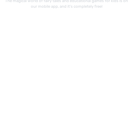
The magical world of fairy tales and educational games for kids is on
our mobile app, and it's completely free!