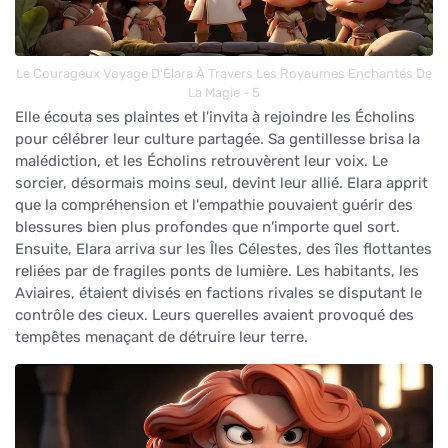
Le Courageux Voyage D'Elara À Travers Les Royaumes Enchantés De
La Magie - 5
Elle écouta ses plaintes et l'invita à rejoindre les Écholins
pour célébrer leur culture partagée. Sa gentillesse brisa la
malédiction, et les Écholins retrouvèrent leur voix. Le
sorcier, désormais moins seul, devint leur allié. Elara apprit
que la compréhension et l'empathie pouvaient guérir des
blessures bien plus profondes que n'importe quel sort.
Ensuite, Elara arriva sur les Îles Célestes, des îles flottantes
reliées par de fragiles ponts de lumière. Les habitants, les
Aviaires, étaient divisés en factions rivales se disputant le
contrôle des cieux. Leurs querelles avaient provoqué des
tempêtes menaçant de détruire leur terre.