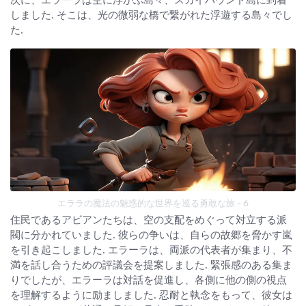
しました. そこは、光の微弱な橋で繋がれた浮遊する島々でし
た.
エララの魔法の魅惑的な世界を巡る勇敢な旅 - 6
住民であるアビアンたちは、空の支配をめぐって対立する派
閥に分かれていました. 彼らの争いは、自らの故郷を脅かす嵐
を引き起こしました. エラーラは、両派の代表者が集まり、不
満を話し合うための評議会を提案しました. 緊張感のある集ま
りでしたが、エラーラは対話を促進し、各側に他の側の視点
を理解するように励ましました. 忍耐と執念をもって、彼女は