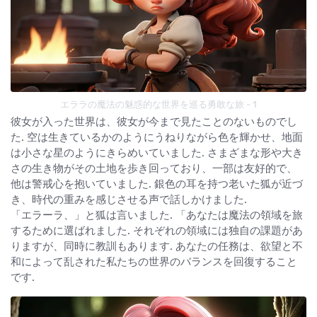
エララの魔法の魅惑的な世界を巡る勇敢な旅 - 1
彼女が入った世界は、彼女が今まで見たことのないものでし
た. 空は生きているかのようにうねりながら色を輝かせ、地面
は小さな星のようにきらめいていました. さまざまな形や大き
さの生き物がその土地を歩き回っており、一部は友好的で、
他は警戒心を抱いていました. 銀色の耳を持つ老いた狐が近づ
き、時代の重みを感じさせる声で話しかけました.
「エラーラ、」と狐は言いました. 「あなたは魔法の領域を旅
するために選ばれました. それぞれの領域には独自の課題があ
りますが、同時に教訓もあります. あなたの任務は、欲望と不
和によって乱された私たちの世界のバランスを回復すること
です.