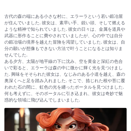
古代の森の端にある小さな村に、エラーラという若い鍛冶屋
が住んでいました. 彼女は、素早い手、鋭い頭、そして燃える
ような精神で知られていました. 彼女の日々は、金属を道具や
武器に形作ることに費やされていましたが、心の中では自分
の鍛冶場の境界を越えた冒険を渇望していました. 彼女は、自
分の願いが想像もできない方法で叶うことになるとは知りま
せんでした.
ある夕方、太陽が地平線の下に沈み、空を黄金と深紅の色合
いで彩ると、エラーラは森の中に微かに輝く光を見つけまし
た. 興味をそそられた彼女は、なじみのある小道を越え、森の
奥深くへと足を踏み入れました. そこで、捻じれた根や苔に覆
われた石の間に、虹色の光を纏ったポータルを見つけました.
何も考えずに、そのポータルに引き込まれ、彼女は奇妙で魅
惑的な領域に飛び込んでしまいました.