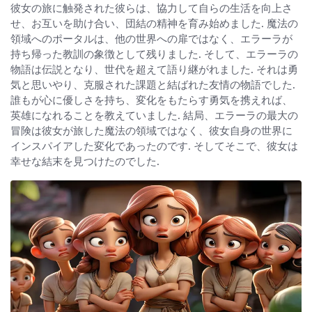
彼女の旅に触発された彼らは、協力して自らの生活を向上さ
せ、お互いを助け合い、団結の精神を育み始めました. 魔法の
領域へのポータルは、他の世界への扉ではなく、エラーラが
持ち帰った教訓の象徴として残りました. そして、エラーラの
物語は伝説となり、世代を超えて語り継がれました. それは勇
気と思いやり、克服された課題と結ばれた友情の物語でした.
誰もが心に優しさを持ち、変化をもたらす勇気を携えれば、
英雄になれることを教えていました. 結局、エラーラの最大の
冒険は彼女が旅した魔法の領域ではなく、彼女自身の世界に
インスパイアした変化であったのです. そしてそこで、彼女は
幸せな結末を見つけたのでした.