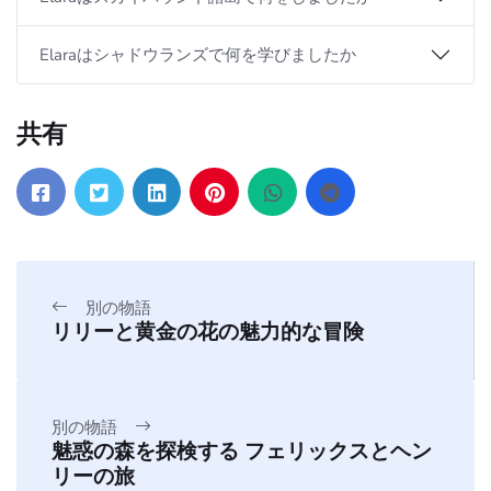
Elaraはシャドウランズで何を学びましたか
共有
別の物語
リリーと黄金の花の魅力的な冒険
別の物語
魅惑の森を探検する フェリックスとヘン
リーの旅