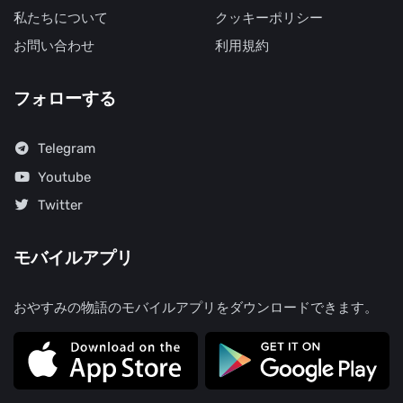
私たちについて
クッキーポリシー
お問い合わせ
利用規約
フォローする
Telegram
Youtube
Twitter
モバイルアプリ
おやすみの物語のモバイルアプリをダウンロードできます。