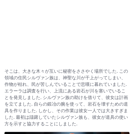
そこは、大きな木々が互いに秘密をささやく場所でした. この
領域の住民シルヴァン族は、神聖な川が干上がってしまい、
作物が枯れ、民が苦しんでいることで悲嘆に暮れていました.
エラーラは調査を行い、上流にある岩石が川を塞いでいるこ
とを発見しました. シルヴァン族の助けを借りて、彼女は計画
を立てました. 自らの鍛冶の腕を使って、岩石を壊すための道
具を作りました. しかし、その作業は彼女一人では大きすぎま
した. 最初は躊躇していたシルヴァン族も、彼女が道具の使い
方を示すと協力することにしました.