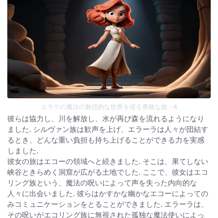
エララの魔法の魅惑的な世界を巡る勇敢な旅 - 4
彼らは協力し、川を解放し、水が再び森を流れるようになり
ました. シルヴァン族は歓声を上げ、エラーラは人々が団結す
るとき、どんな重い負担も持ち上げることができる力を実感
しました.
彼女の旅はエコーの領域へと続きました. そこは、果てしない
峡谷ときらめく洞窟が広がる土地でした. ここで、彼女はエコ
リング族という、魔法の呪いによって声を失った内向的な
人々に出会いました. 彼らはかすかな幽かなエコーによっての
みコミュニケーションをとることができました. エラーラは、
その呪いがエコリング族に無視された孤独な魔法使いによっ