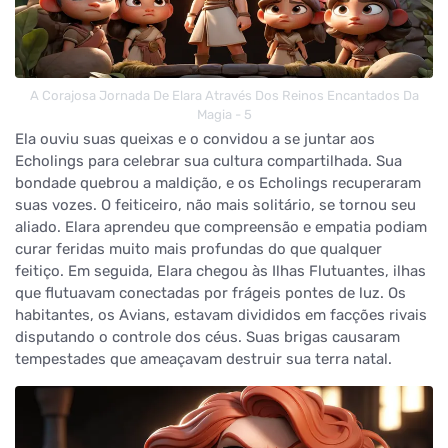
A Corajosa Jornada De Elara Através Dos Reinos Encantados Da
Magia - 5
Ela ouviu suas queixas e o convidou a se juntar aos
Echolings para celebrar sua cultura compartilhada. Sua
bondade quebrou a maldição, e os Echolings recuperaram
suas vozes. O feiticeiro, não mais solitário, se tornou seu
aliado. Elara aprendeu que compreensão e empatia podiam
curar feridas muito mais profundas do que qualquer
feitiço. Em seguida, Elara chegou às Ilhas Flutuantes, ilhas
que flutuavam conectadas por frágeis pontes de luz. Os
habitantes, os Avians, estavam divididos em facções rivais
disputando o controle dos céus. Suas brigas causaram
tempestades que ameaçavam destruir sua terra natal.