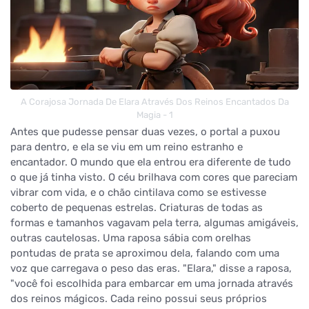
A Corajosa Jornada De Elara Através Dos Reinos Encantados Da
Magia - 1
Antes que pudesse pensar duas vezes, o portal a puxou
para dentro, e ela se viu em um reino estranho e
encantador. O mundo que ela entrou era diferente de tudo
o que já tinha visto. O céu brilhava com cores que pareciam
vibrar com vida, e o chão cintilava como se estivesse
coberto de pequenas estrelas. Criaturas de todas as
formas e tamanhos vagavam pela terra, algumas amigáveis,
outras cautelosas. Uma raposa sábia com orelhas
pontudas de prata se aproximou dela, falando com uma
voz que carregava o peso das eras. "Elara," disse a raposa,
"você foi escolhida para embarcar em uma jornada através
dos reinos mágicos. Cada reino possui seus próprios