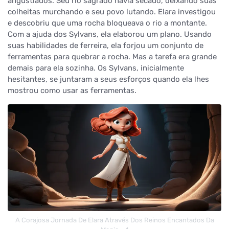
angustiados. Seu rio sagrado havia secado, deixando suas
colheitas murchando e seu povo lutando. Elara investigou
e descobriu que uma rocha bloqueava o rio a montante.
Com a ajuda dos Sylvans, ela elaborou um plano. Usando
suas habilidades de ferreira, ela forjou um conjunto de
ferramentas para quebrar a rocha. Mas a tarefa era grande
demais para ela sozinha. Os Sylvans, inicialmente
hesitantes, se juntaram a seus esforços quando ela lhes
mostrou como usar as ferramentas.
A Corajosa Jornada De Elara Através Dos Reinos Encantados Da