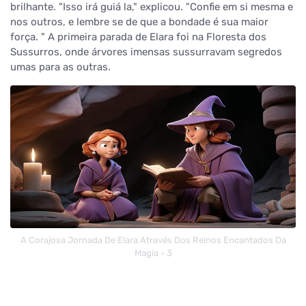
brilhante. "Isso irá guiá la," explicou. "Confie em si mesma e
nos outros, e lembre se de que a bondade é sua maior
força. " A primeira parada de Elara foi na Floresta dos
Sussurros, onde árvores imensas sussurravam segredos
umas para as outras.
A Corajosa Jornada De Elara Através Dos Reinos Encantados Da
Magia - 3