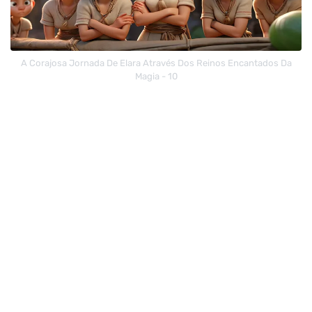
A Corajosa Jornada De Elara Através Dos Reinos Encantados Da
Magia - 10